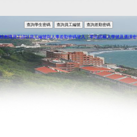
 本校教職員工請以員工編號與人事差勤密碼登入，學生請輸入學號及選課密