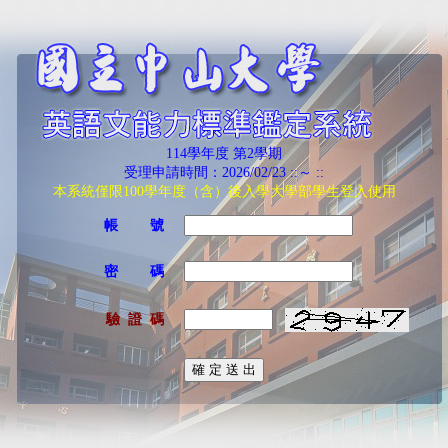
114學年度 第2學期
受理申請時間：2026/02/23 ::～ ::
本系統僅限100學年度（含）後入學大學部學生登入使用
帳 號
密 碼
驗 證 碼