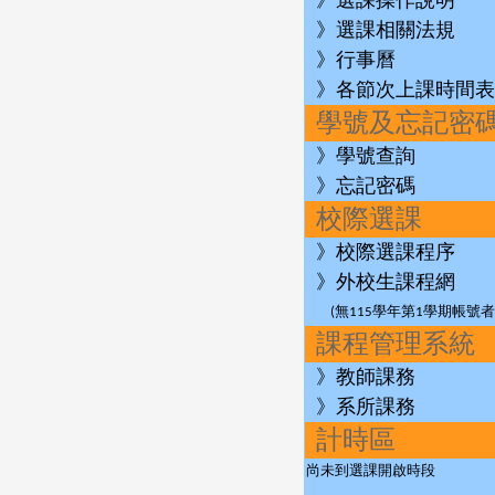
》選課操作說明
》選課相關法規
》行事曆
》各節次上課時間表
學號及忘記密
》學號查詢
》忘記密碼
校際選課
》校際選課程序
》外校生課程網
(無115學年第1學期帳號者
課程管理系統
》教師課務
》系所課務
計時區
尚未到選課開啟時段