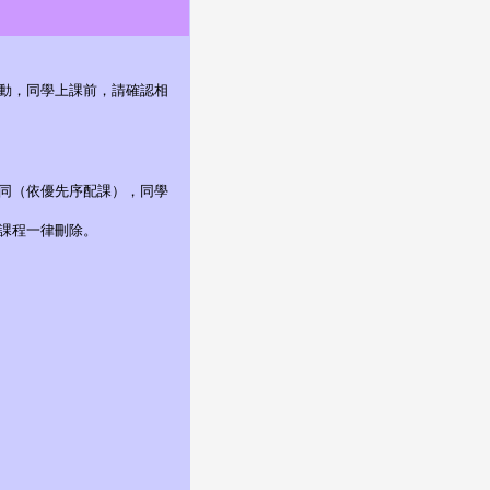
更動，同學上課前，請確認相
相同（依優先序配課），同學
修課程一律刪除。