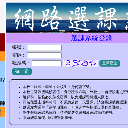
選課系統登錄
)
帳號：
密碼：
驗證碼：
重新產生
程
本校生帳號：學號；外校生：身份證字號。
本校生選課密碼預設值：身分證末六碼；外校生：自行設定之密
選課前，請務必先修改密碼，以免選課資料遭人竄改。
同階段選上機率相同，不需急於第一天選課。請查妥課號再選課
師
點選左方選單「當學期課程」可查詢本學期開設課程及課號。
規
學生登錄選課系統前，請詳閱選課須知及選課操作說明。
本系統建議使用IE9瀏覽器操作。